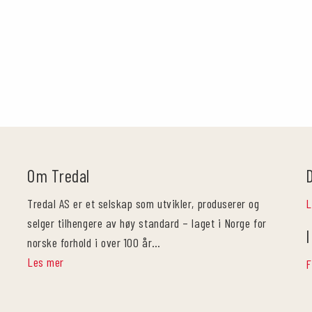
Om Tredal
Tredal AS er et selskap som utvikler, produserer og
L
selger tilhengere av høy standard – laget i Norge for
I
norske forhold i over 100 år…
Les mer
F