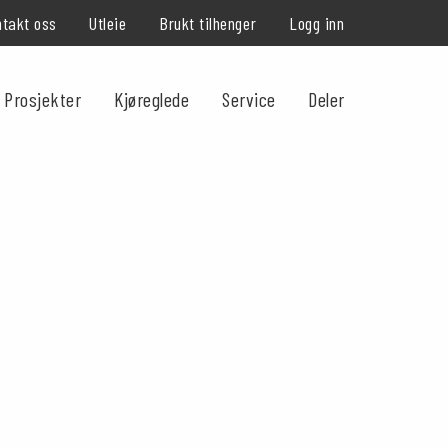
takt oss
Utleie
Brukt tilhenger
Logg inn
Prosjekter
Kjøreglede
Service
Deler