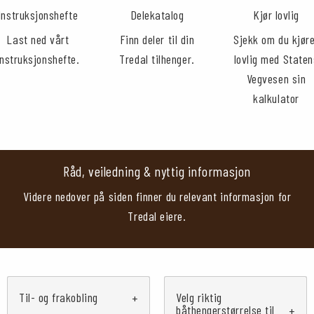
Instruksjonshefte
Delekatalog
Kjør lovlig
Last ned vårt
Finn deler til din
Sjekk om du kjør
instruksjonshefte.
Tredal tilhenger.
lovlig med Staten
Vegvesen sin
kalkulator
Råd, veiledning & nyttig informasjon
Videre nedover på siden finner du relevant informasjon for
Tredal eiere.
Til- og frakobling
Velg riktig
båthengerstørrelse til