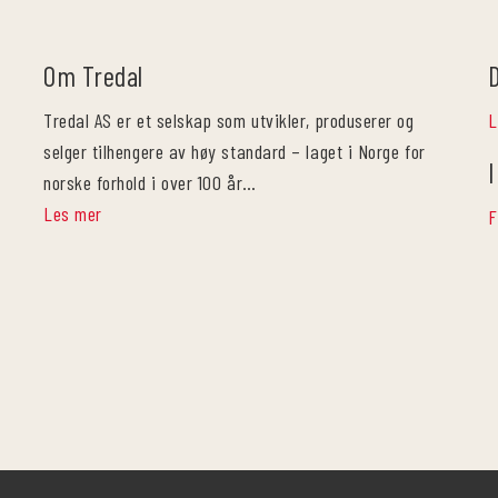
Om Tredal
Tredal AS er et selskap som utvikler, produserer og
L
selger tilhengere av høy standard – laget i Norge for
I
norske forhold i over 100 år…
Les mer
F