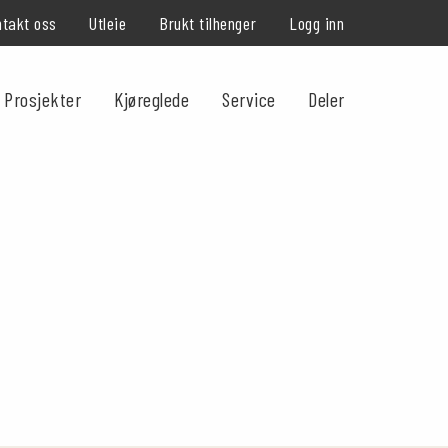
takt oss
Utleie
Brukt tilhenger
Logg inn
Prosjekter
Kjøreglede
Service
Deler