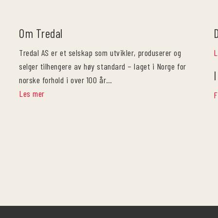
Om Tredal
Tredal AS er et selskap som utvikler, produserer og
L
selger tilhengere av høy standard – laget i Norge for
I
norske forhold i over 100 år…
Les mer
F