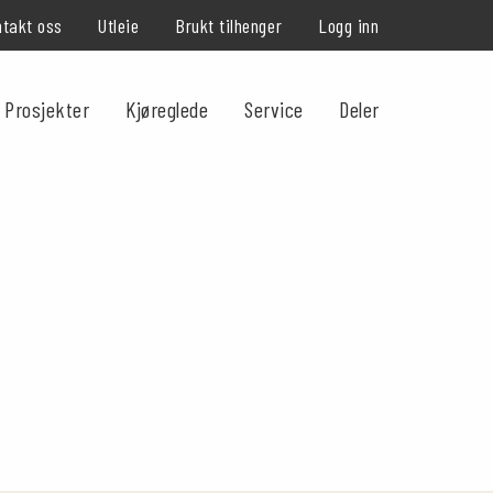
takt oss
Utleie
Brukt tilhenger
Logg inn
Prosjekter
Kjøreglede
Service
Deler