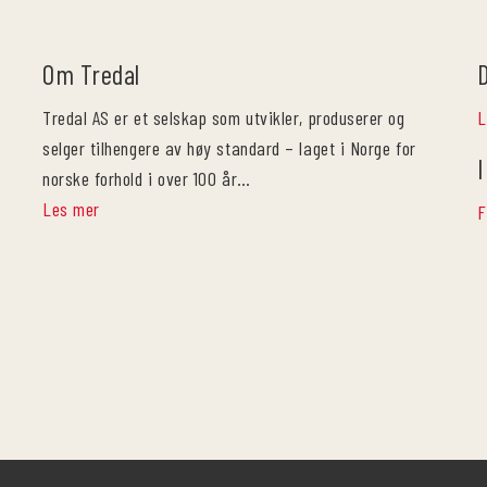
Om Tredal
Tredal AS er et selskap som utvikler, produserer og
L
selger tilhengere av høy standard – laget i Norge for
I
norske forhold i over 100 år…
Les mer
F