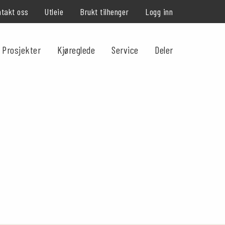
takt oss
Utleie
Brukt tilhenger
Logg inn
Prosjekter
Kjøreglede
Service
Deler