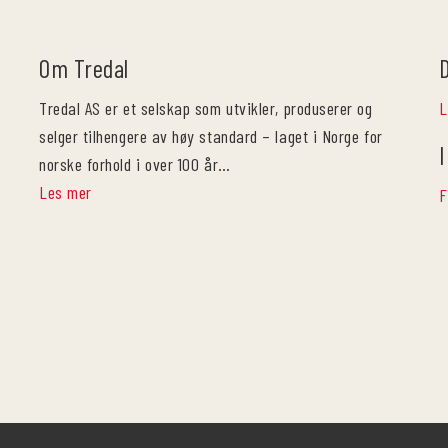
Om Tredal
Tredal AS er et selskap som utvikler, produserer og
L
selger tilhengere av høy standard – laget i Norge for
I
norske forhold i over 100 år…
Les mer
F