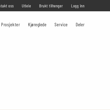
takt oss
Utleie
Brukt tilhenger
Logg inn
Prosjekter
Kjøreglede
Service
Deler