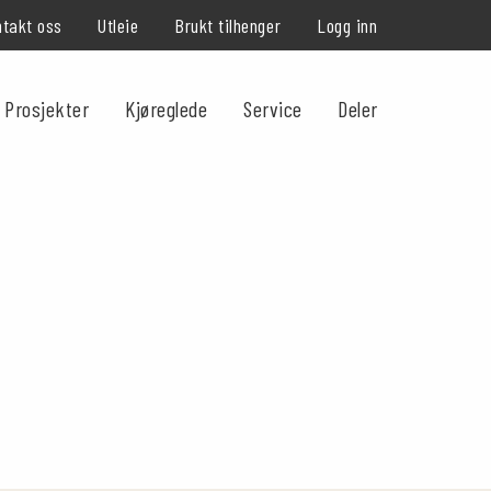
takt oss
Utleie
Brukt tilhenger
Logg inn
Prosjekter
Kjøreglede
Service
Deler