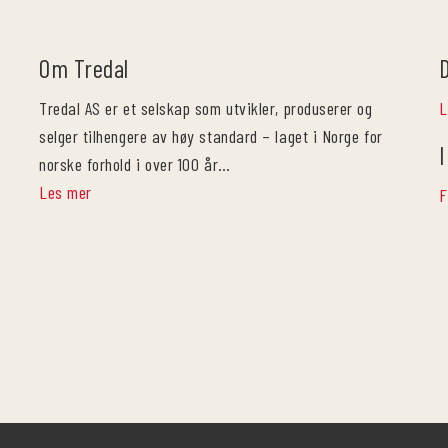
Om Tredal
Tredal AS er et selskap som utvikler, produserer og
L
selger tilhengere av høy standard – laget i Norge for
I
norske forhold i over 100 år…
Les mer
F