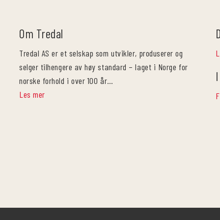
Om Tredal
Tredal AS er et selskap som utvikler, produserer og
L
selger tilhengere av høy standard – laget i Norge for
I
norske forhold i over 100 år…
Les mer
F