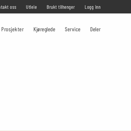
takt oss
Utleie
Brukt tilhenger
Logg inn
Prosjekter
Kjøreglede
Service
Deler