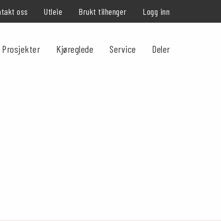
takt oss
Utleie
Brukt tilhenger
Logg inn
Prosjekter
Kjøreglede
Service
Deler