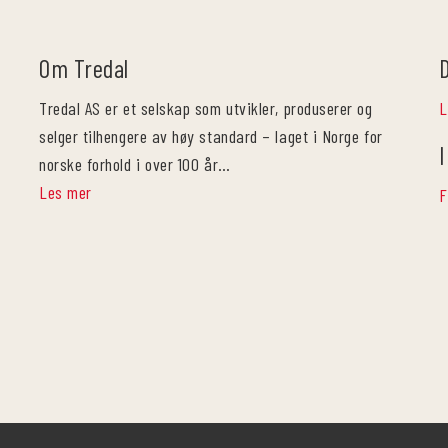
Om Tredal
Tredal AS er et selskap som utvikler, produserer og
L
selger tilhengere av høy standard – laget i Norge for
I
norske forhold i over 100 år…
Les mer
F