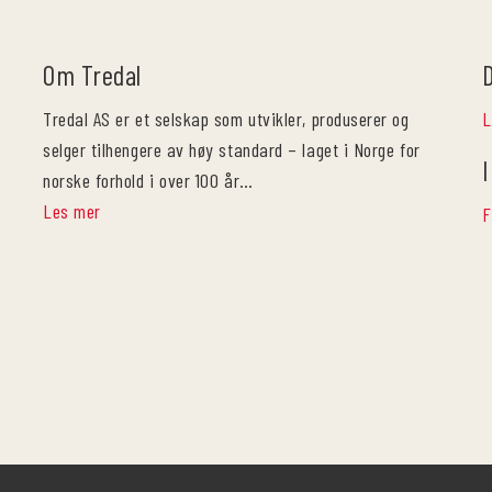
Om Tredal
Tredal AS er et selskap som utvikler, produserer og
L
selger tilhengere av høy standard – laget i Norge for
I
norske forhold i over 100 år…
Les mer
F