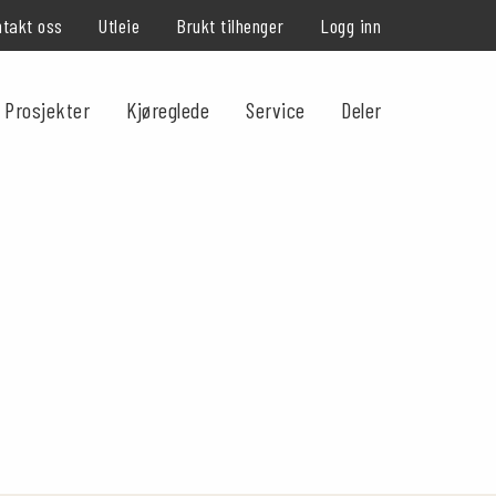
takt oss
Utleie
Brukt tilhenger
Logg inn
Prosjekter
Kjøreglede
Service
Deler