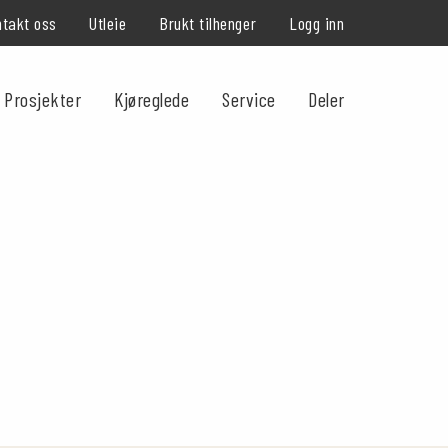
takt oss
Utleie
Brukt tilhenger
Logg inn
Prosjekter
Kjøreglede
Service
Deler