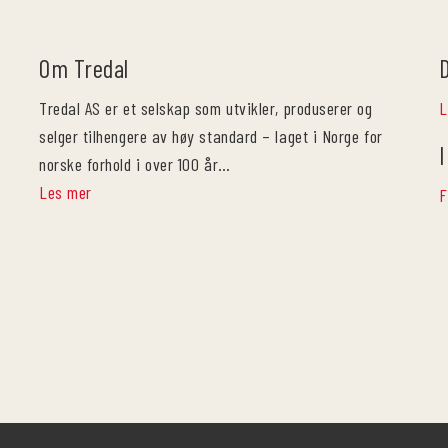
Om Tredal
Tredal AS er et selskap som utvikler, produserer og
L
selger tilhengere av høy standard – laget i Norge for
I
norske forhold i over 100 år…
Les mer
F