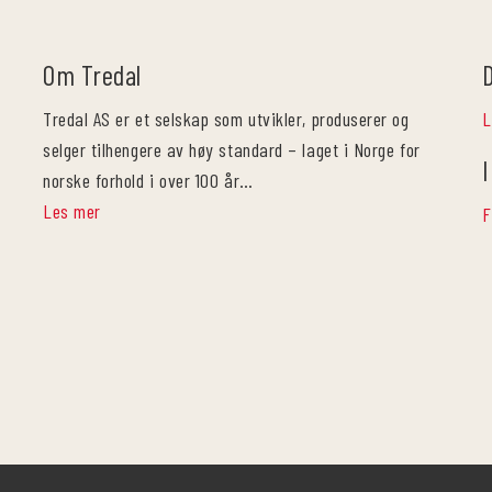
Om Tredal
Tredal AS er et selskap som utvikler, produserer og
L
selger tilhengere av høy standard – laget i Norge for
I
norske forhold i over 100 år…
Les mer
F