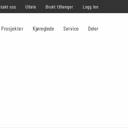
takt oss
Utleie
Brukt tilhenger
Logg inn
Prosjekter
Kjøreglede
Service
Deler