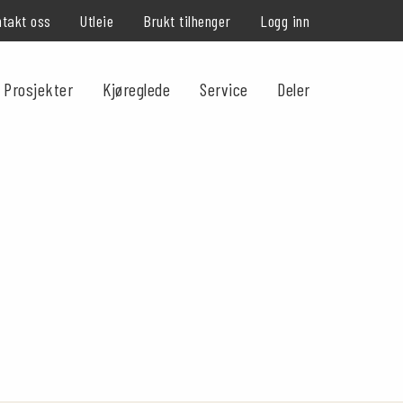
takt oss
Utleie
Brukt tilhenger
Logg inn
Prosjekter
Kjøreglede
Service
Deler