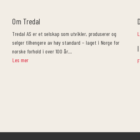
Om Tredal
Tredal AS er et selskap som utvikler, produserer og
L
selger tilhengere av høy standard – laget i Norge for
I
norske forhold i over 100 år…
Les mer
F