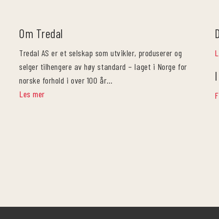
Om Tredal
Tredal AS er et selskap som utvikler, produserer og
L
selger tilhengere av høy standard – laget i Norge for
I
norske forhold i over 100 år…
Les mer
F