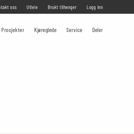
takt oss
Utleie
Brukt tilhenger
Logg inn
Prosjekter
Kjøreglede
Service
Deler