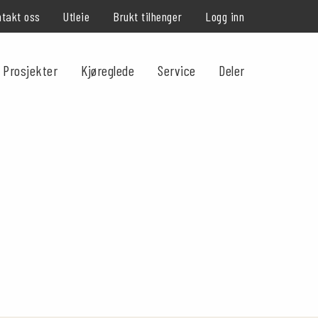
takt oss
Utleie
Brukt tilhenger
Logg inn
Prosjekter
Kjøreglede
Service
Deler