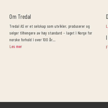
Om Tredal
Tredal AS er et selskap som utvikler, produserer og
L
selger tilhengere av høy standard – laget i Norge for
I
norske forhold i over 100 år…
Les mer
F