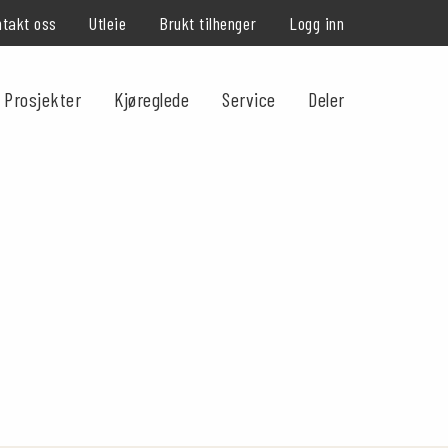
takt oss
Utleie
Brukt tilhenger
Logg inn
Prosjekter
Kjøreglede
Service
Deler