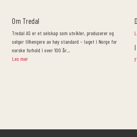
Om Tredal
Tredal AS er et selskap som utvikler, produserer og
L
selger tilhengere av høy standard – laget i Norge for
I
norske forhold i over 100 år…
Les mer
F