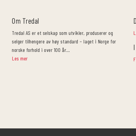
Om Tredal
Tredal AS er et selskap som utvikler, produserer og
L
selger tilhengere av høy standard – laget i Norge for
I
norske forhold i over 100 år…
Les mer
F