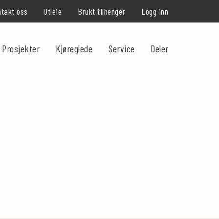
takt oss
Utleie
Brukt tilhenger
Logg inn
Prosjekter
Kjøreglede
Service
Deler