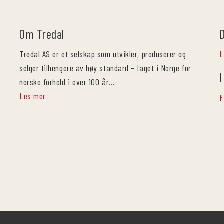
Om Tredal
Tredal AS er et selskap som utvikler, produserer og
L
selger tilhengere av høy standard – laget i Norge for
I
norske forhold i over 100 år…
Les mer
F