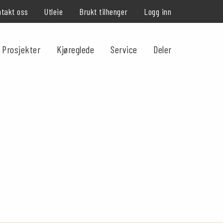
takt oss
Utleie
Brukt tilhenger
Logg inn
Prosjekter
Kjøreglede
Service
Deler