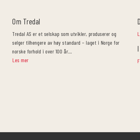
Om Tredal
Tredal AS er et selskap som utvikler, produserer og
L
selger tilhengere av høy standard – laget i Norge for
I
norske forhold i over 100 år…
Les mer
F