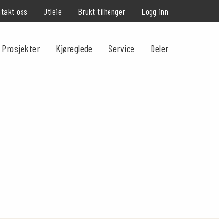
takt oss
Utleie
Brukt tilhenger
Logg inn
Prosjekter
Kjøreglede
Service
Deler