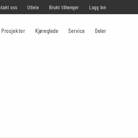
takt oss
Utleie
Brukt tilhenger
Logg inn
Prosjekter
Kjøreglede
Service
Deler