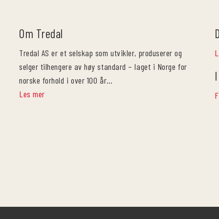
Om Tredal
Tredal AS er et selskap som utvikler, produserer og
L
selger tilhengere av høy standard – laget i Norge for
I
norske forhold i over 100 år…
Les mer
F