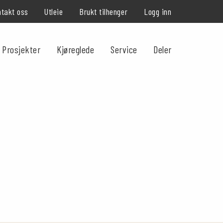
takt oss
Utleie
Brukt tilhenger
Logg inn
Prosjekter
Kjøreglede
Service
Deler