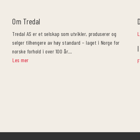
Om Tredal
Tredal AS er et selskap som utvikler, produserer og
L
selger tilhengere av høy standard – laget i Norge for
I
norske forhold i over 100 år…
Les mer
F