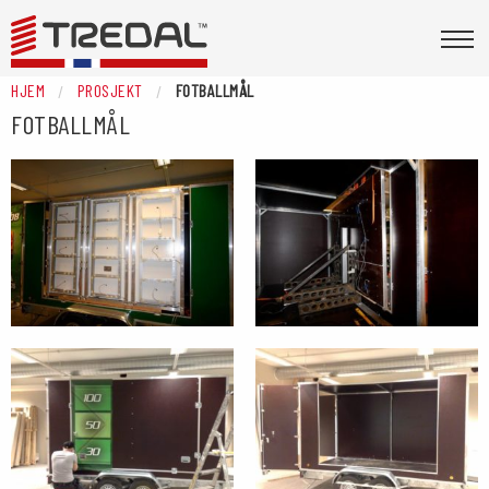
HJEM
PROSJEKT
FOTBALLMÅL
FOTBALLMÅL