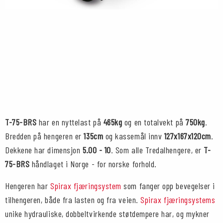
T-75-BRS
har en nyttelast på
465kg
og en totalvekt på
750kg
.
Bredden på hengeren er
135cm
og kassemål innv
127x167x120cm
.
Dekkene har dimensjon
5.00 - 10
. Som alle Tredalhengere, er
T-
75-BRS
håndlaget i Norge - for norske forhold.
Hengeren har
Spirax fjæringsystem
som fanger opp bevegelser i
tilhengeren, både fra lasten og fra veien.
Spirax fjæringsystems
unike hydrauliske, dobbeltvirkende støtdempere har, og mykner