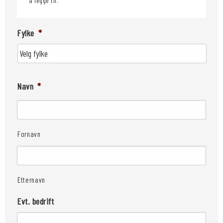
å legge til.
Fylke
*
Navn
*
Fornavn
Etternavn
Evt. bedrift