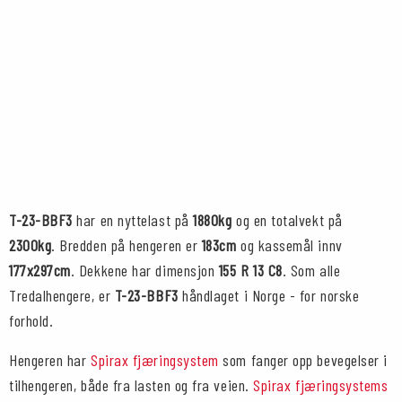
H
T-23-BBF3
har en nyttelast på
1880kg
og en totalvekt på
2300kg
. Bredden på hengeren er
183cm
og kassemål innv
177x297cm
. Dekkene har dimensjon
155 R 13 C8
. Som alle
Tredalhengere, er
T-23-BBF3
håndlaget i Norge - for norske
forhold.
Hengeren har
Spirax fjæringsystem
som fanger opp bevegelser i
tilhengeren, både fra lasten og fra veien.
Spirax fjæringsystems