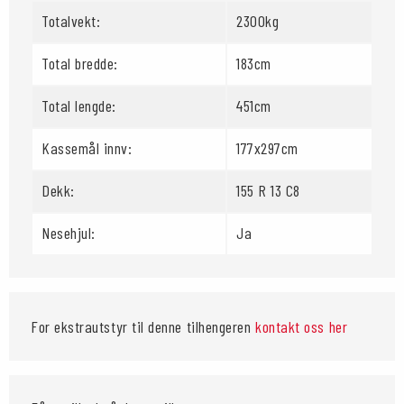
Totalvekt:
2300kg
Total bredde:
183cm
Total lengde:
451cm
Kassemål innv:
177x297cm
Dekk:
155 R 13 C8
Nesehjul:
Ja
For ekstrautstyr til denne tilhengeren
kontakt oss her