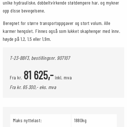
unike hydrauliske, dobbeltvirkende støtdempere har, og mykner
opp disse bevegelsene.
Beregnet for større transportoppgaver og stort volum. Alle
karmer hengslet. Finnes også som lukket skaphenger med innv.
høyde på 1,2, 1,5 eller 1,9m.
T-23-BBF3, bestillingsnr.
907107
81 625,-
Fra kr.
inkl. mva
Fra kr. 65 300,- eks. mva
Maks nyttelast:
1880kg