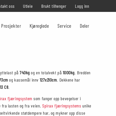
takt oss
Utleie
Brukt tilhenger
Logg inn
Prosjekter
Kjøreglede
Service
Deler
yttelast på
740kg
og en totalvekt på
1000kg
. Bredden
73cm
og kassemål innv
127x210cm
. Dekkene har
 13 C8
.
irax fjæringsystem
som fanger opp bevegelser i
e fra lasten og fra veien.
Spirax fjæringsystems
unike
beltvirkende støtdempere har, og mykner opp disse