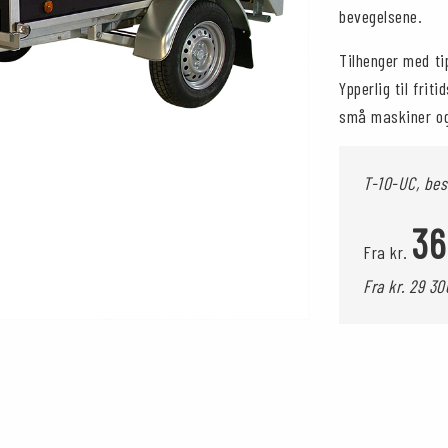
bevegelsene.
Tilhenger med t
Ypperlig til frit
små maskiner og 
T-10-UC, bes
36
Fra kr.
Fra kr. 29 3