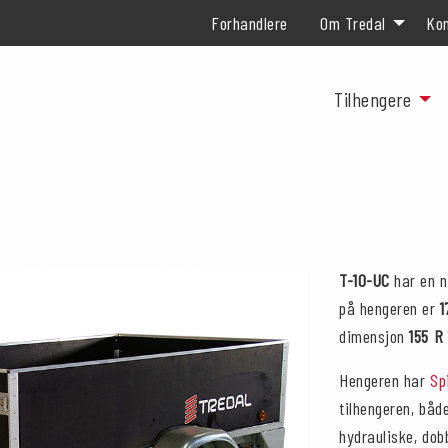
Forhandlere
Om Tredal
Kon
Tilhengere
T-10-UC
har en n
på hengeren er
1
dimensjon
155 R
Hengeren har
Sp
tilhengeren, båd
hydrauliske, dob