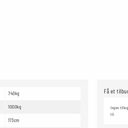
Få et tilb
740kg
1000kg
Ingen tille
til.
173cm