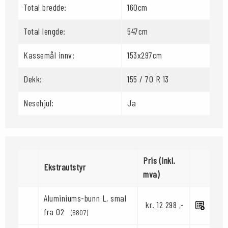
Total bredde:
160cm
Total lengde:
547cm
Kassemål innv:
153x297cm
Dekk:
155 / 70 R 13
Nesehjul:
Ja
Pris (inkl.
Ekstrautstyr
mva)
Aluminiums-bunn L, smal
kr. 12 298 ,-
fra 02
(6807)