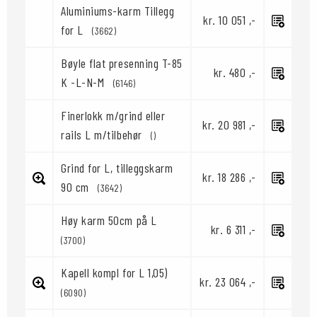
Aluminiums-karm Tillegg
kr. 10 051 ,-
for L
(3662)
Bøyle flat presenning T-85
kr. 480 ,-
K -L-N-M
(6146)
Finerlokk m/grind eller
kr. 20 981 ,-
rails L m/tilbehør
()
Grind for L, tilleggskarm
kr. 18 286 ,-
90 cm
(3642)
Høy karm 50cm på L
kr. 6 311 ,-
(3700)
Kapell kompl for L 1,05)
kr. 23 064 ,-
(6090)