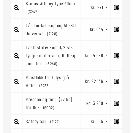
Karmstøtte ny type 30cm
kr. 271 ,-
(3242)
Lås for kulekopling AL-KO
kr. 634 ,-
Universal
(2128)
Lastestativ kompl, 2 stk
tyngre materialer, 1000kg
kr. 14 586 ,-
, montert
(3248)
Plastlokk for L lys grå
kr. 22 136 ,-
H=1m
(6233)
Presenning for L (22 kn)
kr. 3 259 ,-
fra 15 -
(6002)
Safety ball
kr. 165 ,-
(2127)