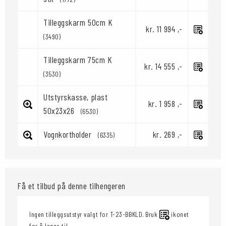
Tilleggskarm 50cm K
kr. 11 994 ,-
(3490)
Tilleggskarm 75cm K
kr. 14 555 ,-
(3530)
Utstyrskasse, plast
kr. 1 958 ,-
50x23x26
(6530)
Vognkortholder
kr. 269 ,-
(6335)
Få et tilbud på denne tilhengeren
Ingen tilleggsutstyr valgt for T-23-BBKLD. Bruk
ikonet
for å legge til.