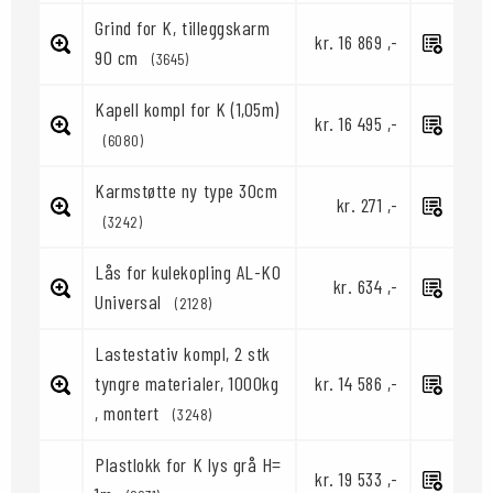
Grind for K, tilleggskarm
kr. 16 869 ,-
90 cm
(3645)
Kapell kompl for K (1,05m)
kr. 16 495 ,-
(6080)
Karmstøtte ny type 30cm
kr. 271 ,-
(3242)
Lås for kulekopling AL-KO
kr. 634 ,-
Universal
(2128)
Lastestativ kompl, 2 stk
tyngre materialer, 1000kg
kr. 14 586 ,-
, montert
(3248)
Plastlokk for K lys grå H=
kr. 19 533 ,-