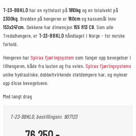
T-23-BBKLD
har en nyttelast på
1910kg
og en totalvekt på
2300kg
. Bredden på hengeren er
160cm
og kassemål innv
153x247cm
. Dekkene har dimensjon
155 R13 C8
. Som alle
Tredalhengere, er
T-23-BBKLD
håndlaget i Norge - for norske
forhold.
Hengeren har
Spirax fjæringsystem
som fanger opp bevegelser i
tilhengeren, både fra lasten og fra veien.
Spirax fjæringsystems
unike hydrauliske, dobbeltvirkende støtdempere har, og mykner
opp disse bevegelsene.
Med langt drag
T-23-BBKLD, bestillingsnr.
907123
76 250,-