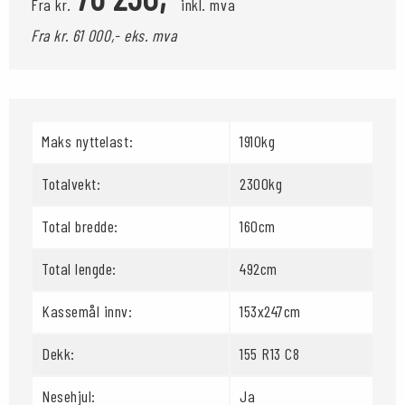
Fra kr.
inkl. mva
Fra kr. 61 000,- eks. mva
Maks nyttelast:
1910kg
Totalvekt:
2300kg
Total bredde:
160cm
Total lengde:
492cm
Kassemål innv:
153x247cm
Dekk:
155 R13 C8
Nesehjul:
Ja