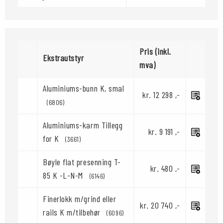
Pris (inkl.
Ekstrautstyr
mva)
Aluminiums-bunn K, smal
kr. 12 298 ,-
(6806)
Aluminiums-karm Tillegg
kr. 9 191 ,-
for K
(3661)
Bøyle flat presenning T-
kr. 480 ,-
85 K -L-N-M
(6146)
Finerlokk m/grind eller
kr. 20 740 ,-
rails K m/tilbehør
(6096)