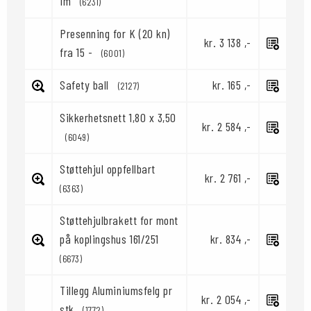
1m
(6231)
Presenning for K (20 kn)
kr. 3 138 ,-
fra 15 -
(6001)
Safety ball
kr. 165 ,-
(2127)
Sikkerhetsnett 1,80 x 3,50
kr. 2 584 ,-
(6049)
Støttehjul oppfellbart
kr. 2 761 ,-
(6363)
Støttehjulbrakett for mont
på koplingshus 161/251
kr. 834 ,-
(6673)
Tillegg Aluminiumsfelg pr
kr. 2 054 ,-
stk
(1772)