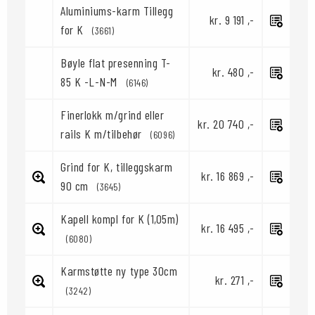
Aluminiums-karm Tillegg
kr. 9 191 ,-
for K
(3661)
Bøyle flat presenning T-
kr. 480 ,-
85 K -L-N-M
(6146)
Finerlokk m/grind eller
kr. 20 740 ,-
rails K m/tilbehør
(6096)
Grind for K, tilleggskarm
kr. 16 869 ,-
90 cm
(3645)
Kapell kompl for K (1,05m)
kr. 16 495 ,-
(6080)
Karmstøtte ny type 30cm
kr. 271 ,-
(3242)