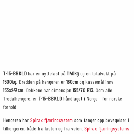
T-15-BBKLD
har en nyttelast på
1140kg
og en totalvekt på
1500kg
. Bredden på hengeren er
160cm
og kassemål innv
153x247cm
. Dekkene har dimensjon
155/70 R13
. Som alle
Tredalhengere, er
T-15-BBKLD
håndlaget i Norge - for norske
forhold.
Hengeren har
Spirax fjæringsystem
som fanger opp bevegelser i
tilhengeren, både fra lasten og fra veien.
Spirax fjæringsystems