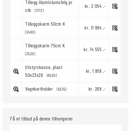
Tillegg Aluminiumsfelg pr
kr. 2 054 ,-
stk
(1772)
Tilleggskarm 50cm K
kr. 11 994 ,-
(3490)
Tilleggskarm 75cm K
kr. 14 555 ,-
(3530)
Utstyrskasse, plast
kr. 1 958 ,-
50x23x26
(6530)
Vognkortholder
kr. 269 ,-
(6335)
Få et tilbud på denne tilhengeren