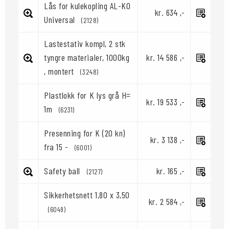
Lås for kulekopling AL-KO
kr. 634 ,-
Universal
(2128)
Lastestativ kompl, 2 stk
tyngre materialer, 1000kg
kr. 14 586 ,-
, montert
(3248)
Plastlokk for K lys grå H=
kr. 19 533 ,-
1m
(6231)
Presenning for K (20 kn)
kr. 3 138 ,-
fra 15 -
(6001)
Safety ball
kr. 165 ,-
(2127)
Sikkerhetsnett 1,80 x 3,50
kr. 2 584 ,-
(6049)