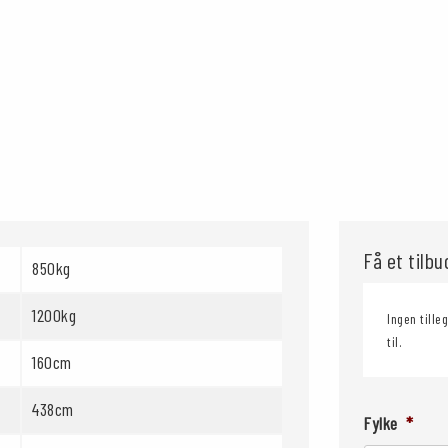
Få et tilb
850kg
1200kg
Ingen tille
til.
160cm
438cm
Fylke
*