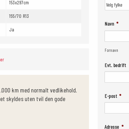
153x297cm
155/70 R13
Navn
*
Ja
Fornavn
her
Evt. bedrift
0.000 km med normalt vedlikehold.
E-post
*
et skyldes uten tvil den gode
Adresse
*