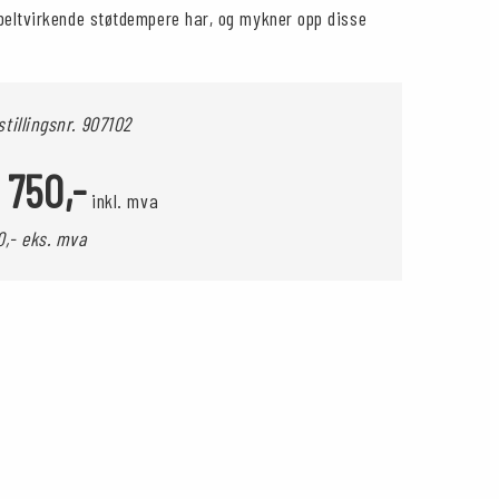
beltvirkende støtdempere har, og mykner opp disse
stillingsnr.
907102
 750,-
inkl. mva
0,- eks. mva