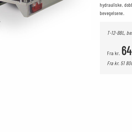
hydrauliske, dob
bevegelsene.
T-12-BBL, be
64
Fra kr.
Fra kr. 51 80