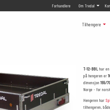
Forhandlere
Om Tredal
Kon
Tilhengere
T-12-BBL
har en
på hengeren er
dimensjon
155/7
Norge - for nors
Hengeren har
Sp
tilhengeren, båd