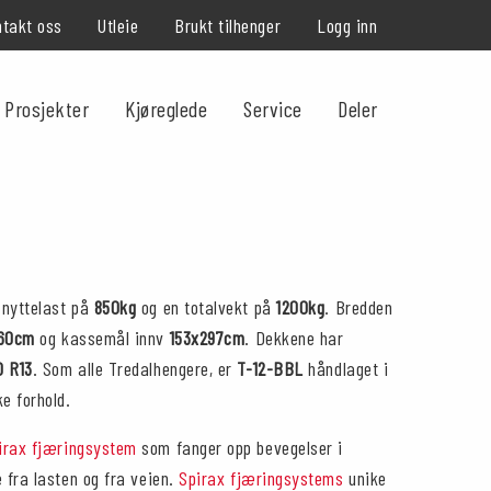
takt oss
Utleie
Brukt tilhenger
Logg inn
Prosjekter
Kjøreglede
Service
Deler
 nyttelast på
850kg
og en totalvekt på
1200kg
. Bredden
160cm
og kassemål innv
153x297cm
. Dekkene har
0 R13
. Som alle Tredalhengere, er
T-12-BBL
håndlaget i
ke forhold.
irax fjæringsystem
som fanger opp bevegelser i
e fra lasten og fra veien.
Spirax fjæringsystems
unike