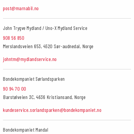
post@marnabil.no
John Trygve Mydland / Uno-X Mydland Service
908 56 850
Merslandsveien 653, 4520 Sør-audnedal, Norge
johntm@mydlandservice.no
Bondekompaniet Sørlandsparken
90 94 70 00
Barstølveien 3C, 4636 Kristiansand, Norge
kundeservice.sorlandsparken@bondekompaniet.no
Bondekompaniet Mandal