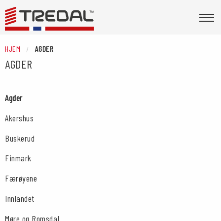
HJEM
AGDER
AGDER
Agder
Akershus
Buskerud
Finmark
Færøyene
Innlandet
Møre og Romsdal