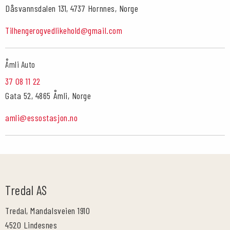
Dåsvannsdalen 131, 4737 Hornnes, Norge
Tilhengerogvedlikehold@gmail.com
Åmli Auto
37 08 11 22
Gata 52, 4865 Åmli, Norge
amli@essostasjon.no
Tredal AS
Tredal, Mandalsveien 1910
4520 Lindesnes